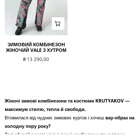
ВИБЕРІТЬ ВАРІАНТИ
ЗИМОВИЙ КОМБІНЕЗОН
ЖІНОЧИЙ VALE З ХУТРОМ
Звичайна
₴ 13 290,00
ціна
Жіночі зимові комбінезони та костюми KRUTYAKOV —
максимум стилю, тепла й свободи.
Втомилася від нудних зимових курток і хочеш
вау-образ на
холодну пору року?
Тоді обирай зимові жіночі лижні комбінезони та костюми