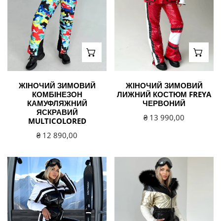
MULTICOLORED
червоний
ВИБЕРІТЬ ВАРІАНТИ
ВИБЕ
ЖІНОЧИЙ ЗИМОВИЙ
ЖІНОЧИЙ ЗИМОВИЙ
КОМБІНЕЗОН
ЛИЖНИЙ КОСТЮМ FREYA
КАМУФЛЯЖНИЙ
ЧЕРВОНИЙ
ЯСКРАВИЙ
Звичайна
₴ 13 990,00
MULTICOLORED
ціна
Звичайна
₴ 12 890,00
ціна
Жіночий
Зимовий
зимовий
жіночий
лижний
комбінезон
костюм
DENDY
FREYA
з