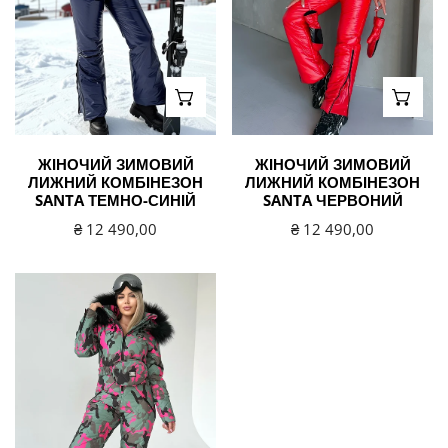
синій
ВИБЕРІТЬ ВАРІАНТИ
ВИБЕ
ЖІНОЧИЙ ЗИМОВИЙ
ЖІНОЧИЙ ЗИМОВИЙ
ЛИЖНИЙ КОМБІНЕЗОН
ЛИЖНИЙ КОМБІНЕЗОН
SANTA ТЕМНО-СИНІЙ
SANTA ЧЕРВОНИЙ
Звичайна
₴ 12 490,00
Звичайна
₴ 12 490,00
ціна
ціна
Зимовий
комбінезон
жіночий
VALE
з
хутром