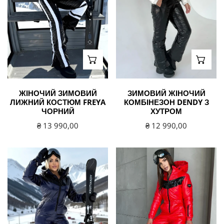
чорний
хутром
ВИБЕРІТЬ ВАРІАНТИ
ВИБЕ
ЖІНОЧИЙ ЗИМОВИЙ
ЗИМОВИЙ ЖІНОЧИЙ
ЛИЖНИЙ КОСТЮМ FREYA
КОМБІНЕЗОН DENDY З
ЧОРНИЙ
ХУТРОМ
Звичайна
₴ 13 990,00
Звичайна
₴ 12 990,00
ціна
ціна
Жіночий
Жіночий
зимовий
зимовий
лижний
лижний
комбінезон
комбінезон
SANTA
SANTA
темно-
червоний