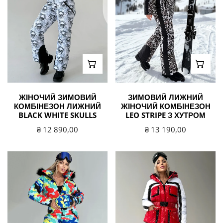
WHITE
STRIPE
SKULLS
з
хутром
ВИБЕРІТЬ ВАРІАНТИ
ВИБЕ
ЖІНОЧИЙ ЗИМОВИЙ
ЗИМОВИЙ ЛИЖНИЙ
КОМБІНЕЗОН ЛИЖНИЙ
ЖІНОЧИЙ КОМБІНЕЗОН
BLACK WHITE SKULLS
LEO STRIPE З ХУТРОМ
Звичайна
₴ 12 890,00
Звичайна
₴ 13 190,00
ціна
ціна
Жіночий
Жіночий
зимовий
зимовий
комбінезон
лижний
камуфляжний
костюм
яскравий
FREYA