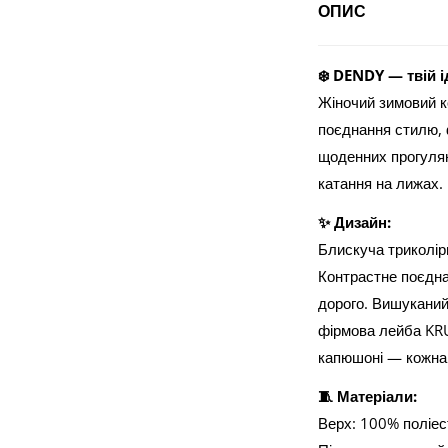
ОПИС
❄️ DENDY — твій 
Жіночий зимовий к
поєднання стилю, 
щоденних прогуляно
катання на лижах.
✨ Дизайн:
Блискуча триколір
Контрастне поєднан
дорого. Вишуканий 
фірмова лейба KRU
капюшоні — кожна 
🧵 Матеріали:
Верх: 100% поліес