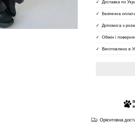
Доставка по Ук
Безпечна оплат
ВІДКРИЙТЕ 
Допомога з розм
І ГАЛЕРЕЇ
Обмін і поверне
Виготовлено в Ук
Орієнтовна доста