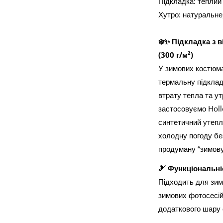
Підкладка: теплий
Хутро: натуральне,
❄️✨ Підкладка з 
(300 г/м²)
У зимових костюм
термальну підклад
втрату тепла та у
застосовуємо Holl
синтетичний утеплю
холодну погоду бе
продуману “зимову
🎿 Функціональні
Підходить для зим
зимових фотосесій
додаткового шару 