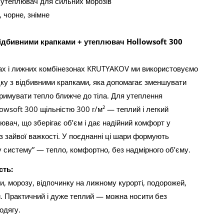
 утеплювач для сильних морозів
 чорне, знімне
відбивними крапками + утеплювач Hollowsoft 300
ах і лижних комбінезонах KRUTYAKOV ми використовуємо
ку з відбивними крапками, яка допомагає зменшувати
тримувати тепло ближче до тіла. Для утеплення
owsoft 300 щільністю 300 г/м² — теплий і легкий
вач, що зберігає об’єм і дає надійний комфорт у
з зайвої важкості. У поєднанні ці шари формують
 систему” — тепло, комфортно, без надмірного об’єму.
сть:
и, морозу, відпочинку на лижному курорті, подорожей,
. Практичний і дуже теплий — можна носити без
одягу.