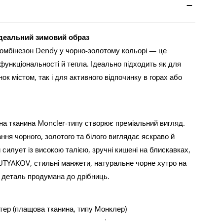
ідеальний зимовий образ
омбінезон Dendy у чорно-золотому кольорі — це
функціональності й тепла. Ідеально підходить як для
к містом, так і для активного відпочинку в горах або
на тканина Moncler-типу створює преміальний вигляд.
ня чорного, золотого та білого виглядає яскраво й
силует із високою талією, зручні кишені на блискавках,
TYAKOV, стильні манжети, натуральне чорне хутро на
деталь продумана до дрібниць.
тер (плащова тканина, типу Монклер)