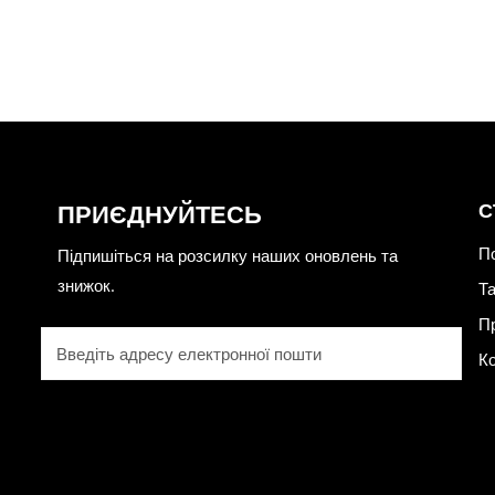
ПРИЄДНУЙТЕСЬ
С
П
Підпишіться на розсилку наших оновлень та
знижок.
Та
П
Електронна
К
пошта