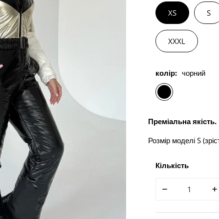
XS
S
XXXL
колір:
чорний
Преміальна якість.
Розмір моделі S (зріст
Кількість
ЗМЕНШИТИ КІ
З