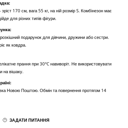
адка:
ріст 170 см, вага 55 кг, на ній розмір S. Комбінезон має
ійде для різних типів фігури.
рунка:
розкішний подарунок для дівчини, дружини або сестри.
ріє як ковдра.
лікатне прання при 30°C навиворіт. Не використовувати
и на вішаку.
раїні:
вка Новою Поштою. Обмін та повернення протягом 14
ЗАДАТИ ПИТАННЯ