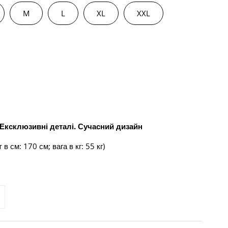
M
L
XL
XXL
 Ексклюзивні деталі. Сучасний дизайн
 в см: 170 см; вага в кг: 55 кг)
ЛЬКІСТЬ ДЛЯ ЗИМОВИЙ ЖІНОЧИЙ КОМБІНЕЗОН DENDY З 
БІЛЬШИТИ КІЛЬКІСТЬ ДЛЯ ЗИМОВИЙ ЖІНОЧИЙ КОМБІНЕЗ