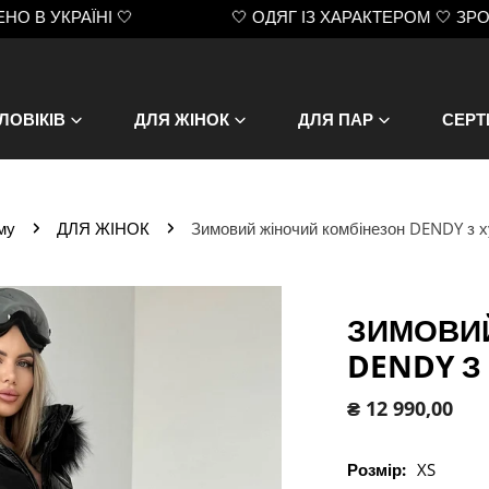
РАЇНІ 🤍
🤍 ОДЯГ ІЗ ХАРАКТЕРОМ 🤍 ЗРОБЛЕНО В
ЛОВІКІВ
ДЛЯ ЖІНОК
ДЛЯ ПАР
СЕРТ
му
ДЛЯ ЖІНОК
Зимовий жіночий комбінезон DENDY з 
ЗИМОВИЙ
DENDY З
Звичайна
₴ 12 990,00
ціна
Розмір:
XS