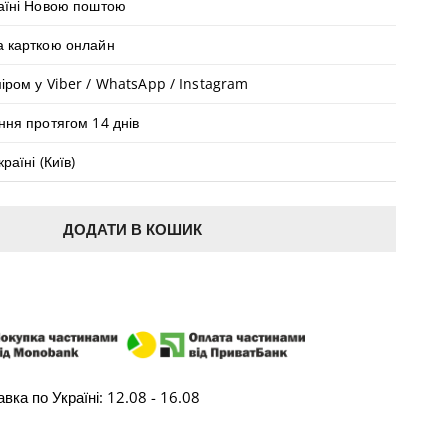
раїні Новою поштою
а карткою онлайн
МЕДІА У ПОДАННІ ГАЛЕРЕЇ
іром у Viber / WhatsApp / Instagram
ння протягом 14 днів
раїні (Київ)
ДОДАТИ В КОШИК
КУПИТИ В ОДИН КЛІК
вка по Україні:
12.08 - 16.08