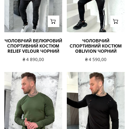
ВИБЕРІТЬ ВАРІАНТИ
ВИБЕ
ЧОЛОВІЧИЙ ВЕЛЮРОВИЙ
ЧОЛОВІЧИЙ
СПОРТИВНИЙ КОСТЮМ
СПОРТИВНИЙ КОСТЮМ
RELIEF VELOUR ЧОРНИЙ
OBLIVION ЧОРНИЙ
Звичайна
₴ 4 890,00
Звичайна
₴ 4 590,00
ціна
ціна
Чоловічий
Чоловічий
світшот
світшот
RELIEF
HOLEY
2
чорний
хакі