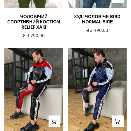
ЧОЛОВІЧИЙ
ХУДІ ЧОЛОВІЧЕ BIRD
СПОРТИВНИЙ КОСТЮМ
NORMAL БІЛЕ
RELIEF ХАКІ
Звичайна
₴ 2 490,00
Звичайна
₴ 4 790,00
ціна
ціна
Чоловічий
Чоловічий
спортивний
спортивний
костюм
костюм
MNKLLY
MNKLLY
чорно-
темно-
червоний
синій
ВИБЕРІТЬ ВАРІАНТИ
ВИБЕ