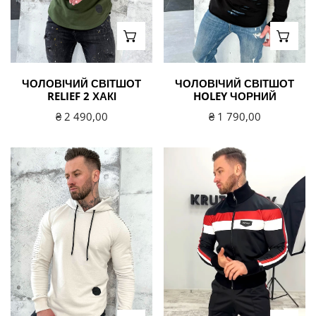
ВИБЕРІТЬ ВАРІАНТИ
ВИБЕ
ЧОЛОВІЧИЙ СВІТШОТ
ЧОЛОВІЧИЙ СВІТШОТ
RELIEF 2 ХАКІ
HOLEY ЧОРНИЙ
Звичайна
₴ 2 490,00
Звичайна
₴ 1 790,00
ціна
ціна
Толстовка
Чоловічий
чоловіча
спортивний
RELIEF
костюм
3
SPORT
бежева
BLACK
чорний