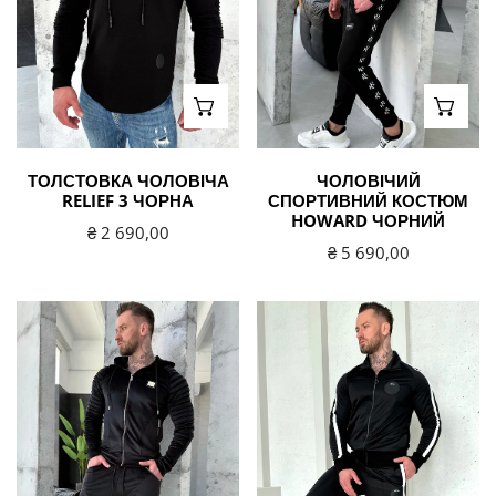
ВИБЕРІТЬ ВАРІАНТИ
ВИБЕ
ТОЛСТОВКА ЧОЛОВІЧА
ЧОЛОВІЧИЙ
RELIEF 3 ЧОРНА
СПОРТИВНИЙ КОСТЮМ
HOWARD ЧОРНИЙ
Звичайна
₴ 2 690,00
Звичайна
₴ 5 690,00
ціна
ціна
Чоловічий
Чоловічий
велюровий
спортивний
спортивний
костюм
костюм
OBLIVION
RELIEF
чорний
VELOUR
чорний