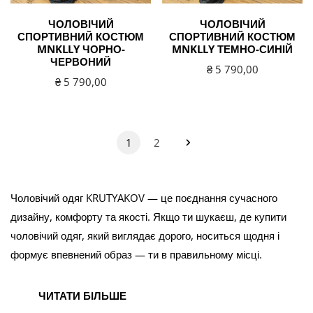
ЧОЛОВІЧИЙ
ЧОЛОВІЧИЙ
СПОРТИВНИЙ КОСТЮМ
СПОРТИВНИЙ КОСТЮМ
MNKLLY ЧОРНО-
MNKLLY ТЕМНО-СИНІЙ
ЧЕРВОНИЙ
Звичайна
₴ 5 790,00
Звичайна
₴ 5 790,00
ціна
ціна
1
2
Чоловічий одяг KRUTYAKOV — це поєднання сучасного
дизайну, комфорту та якості. Якщо ти шукаєш, де купити
чоловічий одяг, який виглядає дорого, носиться щодня і
формує впевнений образ — ти в правильному місці.
У колекції KRUTYAKOV ти знайдеш повноцінний гардероб:
ЧИТАТИ БІЛЬШЕ
від базових речей до готових образів на кожен день,