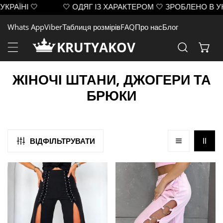
І 🤍
🤍 ОДЯГ ІЗ ХАРАКТЕРОМ 🤍 ЗРОБЛЕНО В УКРАЇНІ
ЙТИ ДО ВМІСТУ
Whats App
Viber
Таблиця розмірів
FAQ
Про нас
Блог
KRUTYAKOV
К
ЖІНОЧІ ШТАНИ, ДЖОГЕРИ ТА
О
БРЮКИ
Л
Е
К
ВІДФІЛЬТРУВАТИ
Ц
Жіночі
Штани
І
брюки
Five
Я
GARNA
Rings
:
чорні
з
кільцями