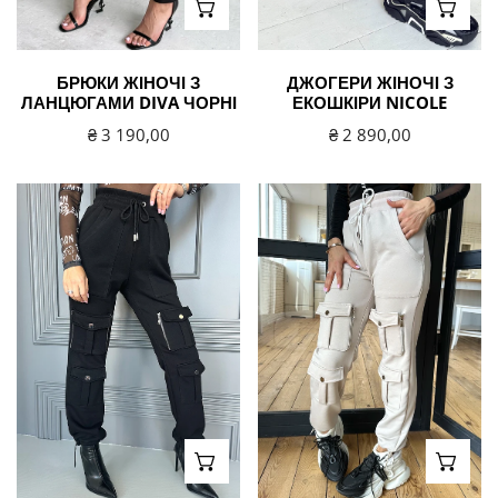
ВИБЕРІТЬ ВАРІАНТИ
ВИБЕ
БРЮКИ ЖІНОЧІ З
ДЖОГЕРИ ЖІНОЧІ З
ЛАНЦЮГАМИ DIVA ЧОРНІ
ЕКОШКІРИ NICOLE
Звичайна
₴ 3 190,00
Звичайна
₴ 2 890,00
ціна
ціна
Штани
Штани
спортивні
спортивні
жіночі
жіночі
Helen
Helen
чорні
бежеві
ВИБЕРІТЬ ВАРІАНТИ
ВИБЕ