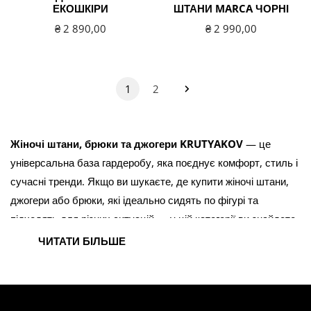
ЕКОШКІРИ
ШТАНИ MARCA ЧОРНІ
Звичайна
₴ 2 890,00
Звичайна
₴ 2 990,00
ціна
ціна
1
2
Жіночі штани, брюки та джогери KRUTYAKOV
— це
універсальна база гардеробу, яка поєднує комфорт, стиль і
сучасні тренди. Якщо ви шукаєте, де купити жіночі штани,
джогери або брюки, які ідеально сидять по фігурі та
підходять для різних ситуацій — у цій категорії ви знайдете
саме те, що потрібно.
ЧИТАТИ БІЛЬШЕ
У колекції представлені різні моделі: жіночі джогери для
повсякденного стилю, спортивні штани для активного життя,
класичні брюки для більш стриманих образів. Усі моделі