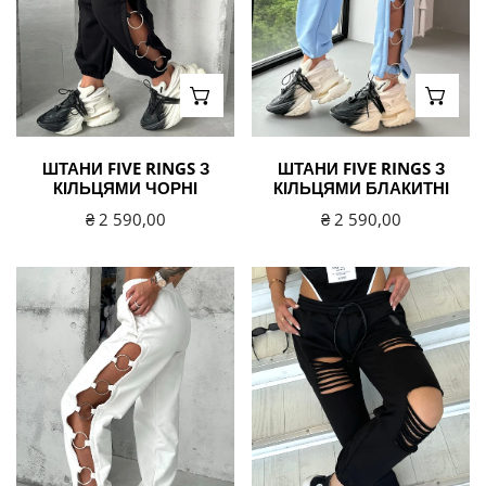
ВИБЕРІТЬ ВАРІАНТИ
ВИБЕ
ШТАНИ FIVE RINGS З
ШТАНИ FIVE RINGS З
КІЛЬЦЯМИ ЧОРНІ
КІЛЬЦЯМИ БЛАКИТНІ
Звичайна
₴ 2 590,00
Звичайна
₴ 2 590,00
ціна
ціна
Штани
Жіночі
Five
штани
Rings
RAGGED
з
чорні
кільцями
з
білі
порізами