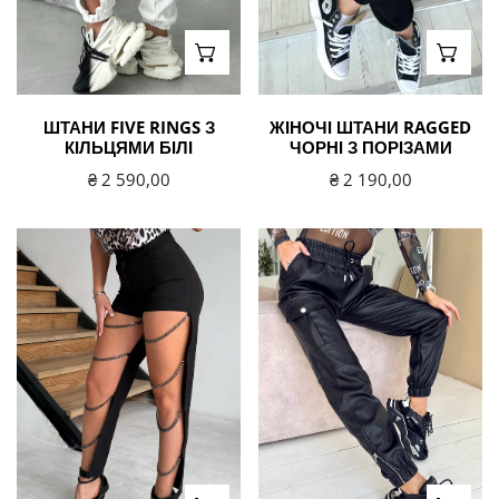
ВИБЕРІТЬ ВАРІАНТИ
ВИБЕ
ШТАНИ FIVE RINGS З
ЖІНОЧІ ШТАНИ RAGGED
КІЛЬЦЯМИ БІЛІ
ЧОРНІ З ПОРІЗАМИ
Звичайна
₴ 2 590,00
Звичайна
₴ 2 190,00
ціна
ціна
Брюки
Джогери
жіночі
жіночі
з
з
ланцюгами
екошкіри
Diva
NICOLE
чорні