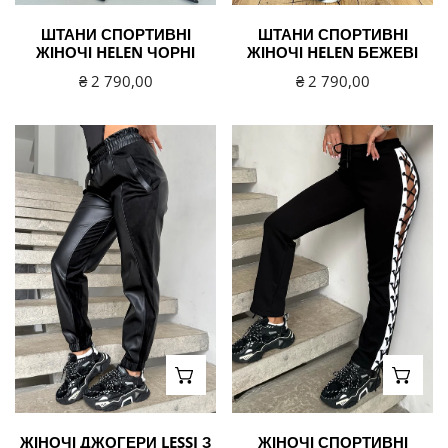
ШТАНИ СПОРТИВНІ
ШТАНИ СПОРТИВНІ
ЖІНОЧІ HELEN ЧОРНІ
ЖІНОЧІ HELEN БЕЖЕВІ
Звичайна
₴ 2 790,00
Звичайна
₴ 2 790,00
ціна
ціна
Жіночі
Жіночі
джогери
спортивні
Lessi
штани
з
Marca
екошкіри
чорні
ВИБЕРІТЬ ВАРІАНТИ
ВИБЕ
ЖІНОЧІ ДЖОГЕРИ LESSI З
ЖІНОЧІ СПОРТИВНІ