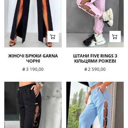
рожеві
ВИБЕРІТЬ ВАРІАНТИ
ВИБЕ
ЖІНОЧІ БРЮКИ GARNA
ШТАНИ FIVE RINGS З
ЧОРНІ
КІЛЬЦЯМИ РОЖЕВІ
Звичайна
₴ 3 190,00
Звичайна
₴ 2 590,00
ціна
ціна
Штани
Штани
Five
Five
Rings
Rings
з
з
кільцями
кільцями
чорні
блакитні