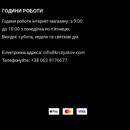
ГОДИНИ РОБОТИ
Години роботи інтернет-магазину: з 9:00
до 18:00 з понеділка по п'ятницю.
Вихідні: субота, неділя та святкові дні.
я комфортними протягом
Електронна адреса: info@krutyakov.com
зберігають свій вигляд.
Телефонуйте: +38 063 9176677
Payment
methods
орт — обирайте моделі