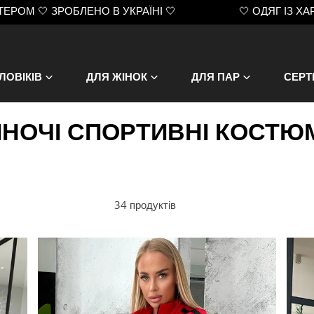
НО В УКРАЇНІ 🤍
🤍 ОДЯГ ІЗ ХАРАКТЕРОМ 🤍 ЗРО
ЛОВІКІВ
ДЛЯ ЖІНОК
ДЛЯ ПАР
СЕРТ
ІНОЧІ СПОРТИВНІ КОСТЮ
34 продуктів
Жіночий
Жіно
спортивний
спорт
костюм
кост
Oblivion
Brun