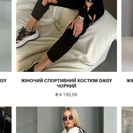
ISY
ЖІНОЧИЙ СПОРТИВНИЙ КОСТЮМ DAISY
ЖІ
ЧОРНИЙ
Звичайна
₴ 4 190,00
ціна
Жіночий
Жіно
трикотажний
спорт
костюм
кост