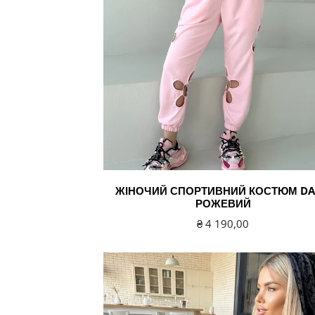
ЖІНОЧИЙ СПОРТИВНИЙ КОСТЮМ DA
РОЖЕВИЙ
Звичайна
₴ 4 190,00
ціна
Жіночий
спортивний
велюровий