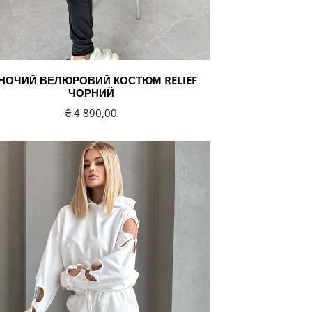
НОЧИЙ ВЕЛЮРОВИЙ КОСТЮМ RELIEF
ЧОРНИЙ
Звичайна
₴ 4 890,00
ціна
чий
ивний
юм