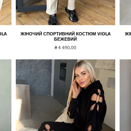
OLA
ЖІНОЧИЙ СПОРТИВНИЙ КОСТЮМ VIOLA
ЖІ
БЕЖЕВИЙ
Звичайна
₴ 4 490,00
ціна
Жіночий
Жіно
спортивний
спорт
костюм
кост
Daisy
Daisy
чорний
білий