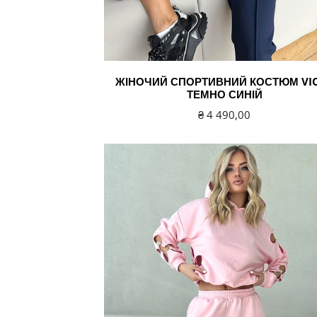
ЖІНОЧИЙ СПОРТИВНИЙ КОСТЮМ VI
ТЕМНО СИНІЙ
Звичайна
₴ 4 490,00
ціна
Жіночий
спортивний
костюм
Daisy
рожевий