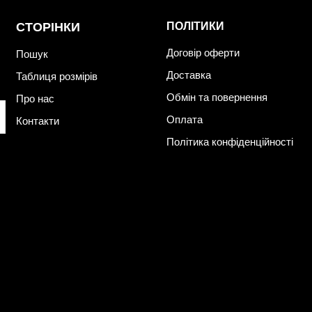
в
СТОРІНКИ
ПОЛІТИКИ
Договір оферти
Пошук
Доставка
Таблиця розмірів
Обмін та повернення
Про нас
кі виглядають актуально, підкреслюють фігуру та залишаютьс
Оплата
Контакти
ним тканинам вони не втрачають форму, не кашлатяться та довго 
Політика конфіденційності
очі спортивні костюми KRUTYAKOV:
ий дизайн
 (бавовна, трикотаж, велюр, екошкіра)
зних типів фігури
і моделей
инку, так і для міста
 жіночий спортивний костюм онлайн, який поєднує стиль і комф