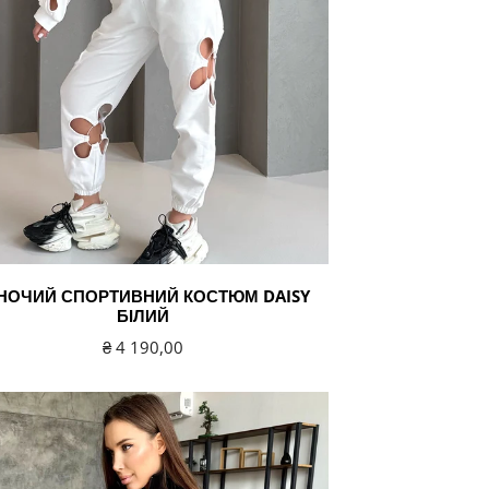
НОЧИЙ СПОРТИВНИЙ КОСТЮМ DAISY
БІЛИЙ
Звичайна
₴ 4 190,00
ціна
чий
ивний
юм