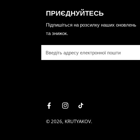
- подорожей та перельоті
ПРИЄДНУЙТЕСЬ
- зустрічей з друзями
Підпишіться на розсилку наших оновлень
- повсякденного стилю
та знижок.
- активного ритму життя
Електронна
Ми створюємо костюми, я
пошта
усього дня. Завдяки якіс
Чому варто обрати жін
- сучасний крій і трендов
- приємні до тіла тканини
- ідеальна посадка для рі
- великий вибір кольорів 
Facebook
Instagram
Tiktok
- підходять як для відпоч
© 2026,
KRUTYAKOV
.
Якщо ви хочете замовити