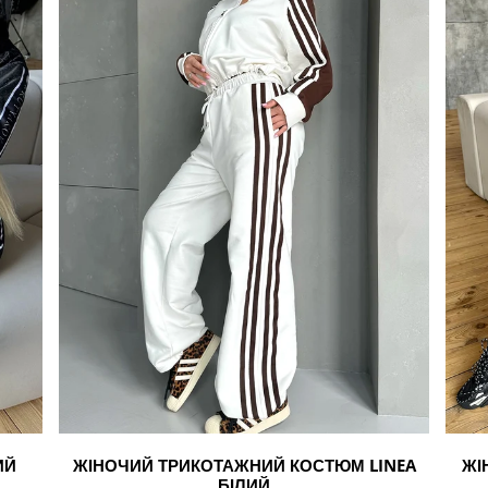
LINEA
Sport
білий
Black
чорни
ИЙ
ЖІНОЧИЙ ТРИКОТАЖНИЙ КОСТЮМ LINEA
ЖІ
БІЛИЙ