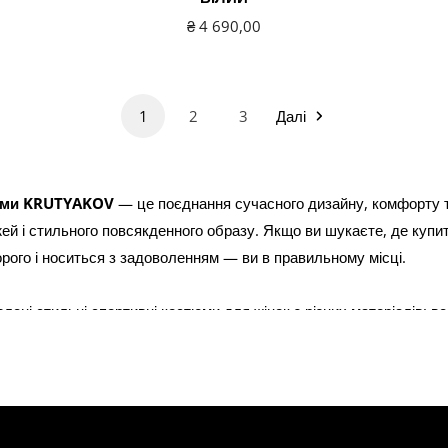
Звичайна
₴ 4 690,00
ціна
1
2
3
Далі
тюми KRUTYAKOV
— це поєднання сучасного дизайну, комфорту та
ей і стильного повсякденного образу. Якщо ви шукаєте, де купи
рого і носиться з задоволенням — ви в правильному місці.
влені стильні спортивні костюми для жінок з різних матеріалів: в
еплі моделі для холодної погоди, так і легкі костюми для весни т
від посадки до фурнітури.
ільки про спорт
. Це універсальний одяг, який ідеально підходи