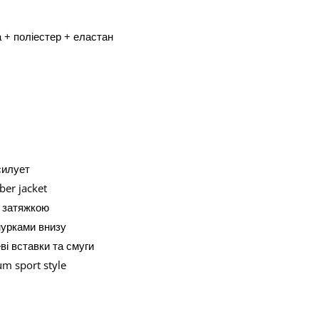
 + поліестер + еластан
силует
ber jacket
з затяжкою
нурками внизу
ві вставки та смуги
m sport style