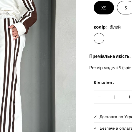
XS
S
колір:
білий
Преміальна якість.
Розмір моделі S (зріст
Кількість
ЗМЕНШИТИ КІ
З
Доставка по Ук
Безпечна оплат