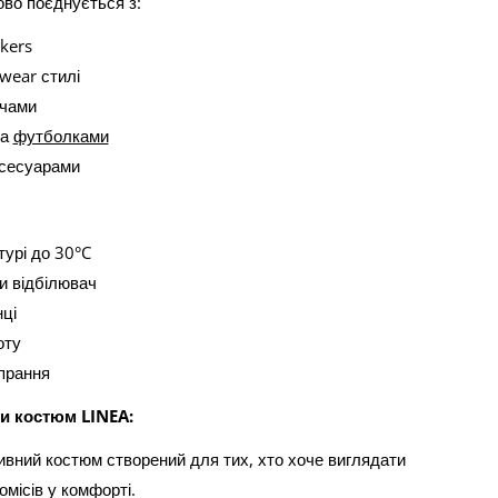
во поєднується з:
kers
wear стилі
нчами
та
футболками
ксесуарами
турі до 30°C
и відбілювач
ці
оту
прання
и костюм LINEA:
ивний костюм створений для тих, хто хоче виглядати
місів у комфорті.