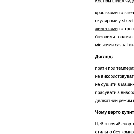
Костюм LINEA чудо
кросівками та snea
окулярами у street
жилетками
та тре
базовими топами 
міськими casual а
Догляд:
прати при темпера
не використовуват
не сушити в машин
прасувати з вивор
делікатний режим 
Чому варто купит
Цей жіночий спорт
стильно без компро