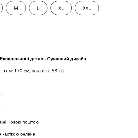
M
L
XL
XXL
 Ексклюзивні деталі. Сучасний дизайн
 в см: 170 см; вага в кг: 58 кг)
ЛЬКІСТЬ ДЛЯ ЖІНОЧИЙ ТРИКОТАЖНИЙ КОСТЮМ LINEA БІЛ
БІЛЬШИТИ КІЛЬКІСТЬ ДЛЯ ЖІНОЧИЙ ТРИКОТАЖНИЙ КОСТ
раїні Новою поштою
а карткою онлайн