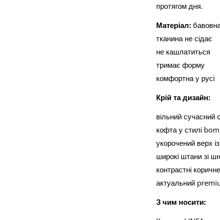
протягом дня.
Матеріал:
бавовна
тканина не сідає
не кашлатиться
тримає форму
комфортна у русі
Крій та дизайн:
вільний сучасний 
кофта у стилі bom
укорочений верх і
широкі штани зі ш
контрастні коричне
актуальний premiu
З чим носити: