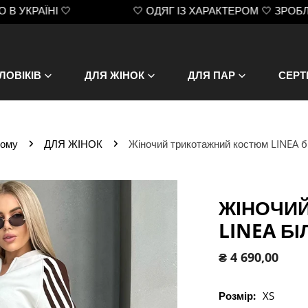
НІ 🤍
🤍 ОДЯГ ІЗ ХАРАКТЕРОМ 🤍 ЗРОБЛЕНО В УК
ЛОВІКІВ
ДЛЯ ЖІНОК
ДЛЯ ПАР
СЕРТ
ому
ДЛЯ ЖІНОК
Жіночий трикотажний костюм LINEA б
ЖІНОЧИ
LINEA БІ
Звичайна
₴ 4 690,00
ціна
Розмір:
XS