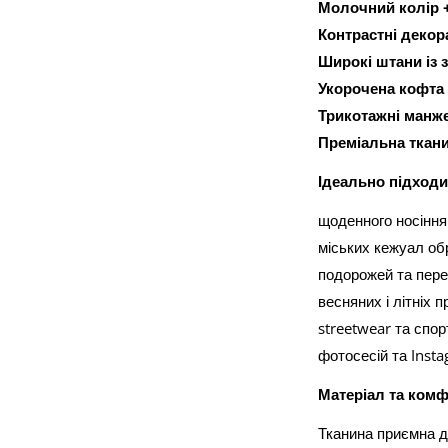
Молочний колір 
Контрастні декор
Широкі штани із 
Укорочена кофта
Трикотажні манже
Преміальна ткан
Ідеально підходи
щоденного носіння
міських кежуал об
подорожей та пере
весняних і літніх 
streetwear та спо
фотосесій та Insta
Матеріал та комф
Тканина приємна д