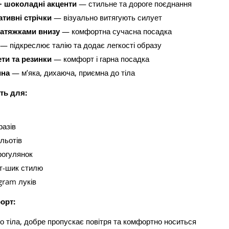
+ шоколадні акценти
— стильне та дороге поєднання
ативні стрічки
— візуально витягують силует
затяжками внизу
— комфортна сучасна посадка
— підкреслює талію та додає легкості образу
ти та резинки
— комфорт і гарна посадка
ина
— м’яка, дихаюча, приємна до тіла
ть для:
разів
льотів
прогулянок
рт-шик стилю
gram луків
орт:
о тіла, добре пропускає повітря та комфортно носиться