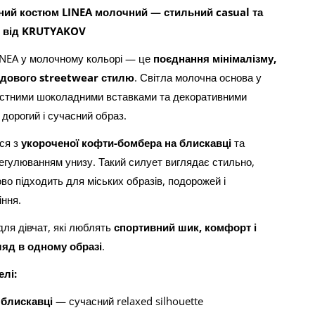
ний костюм LINEA молочний — стильний casual та
з від KRUTYAKOV
INEA у молочному кольорі — це
поєднання мінімалізму,
ндового streetwear стилю
. Світла молочна основа у
астними шоколадними вставками та декоративними
дорогий і сучасний образ.
ся з
укороченої кофти-бомбера на блискавці
та
регулюванням унизу. Такий силует виглядає стильно,
во підходить для міських образів, подорожей і
іння.
ля дівчат, які люблять
спортивний шик, комфорт і
яд в одному образі
.
лі:
 блискавці
— сучасний relaxed silhouette