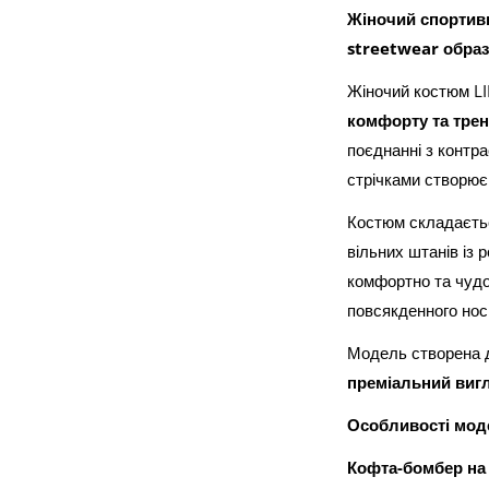
Жіночий спортив
streetwear обра
Жіночий костюм L
комфорту та тре
поєднанні з контр
стрічками створює 
Костюм складаєть
вільних штанів із 
комфортно та чудо
повсякденного нос
Модель створена д
преміальний вигл
Особливості моде
Кофта-бомбер на