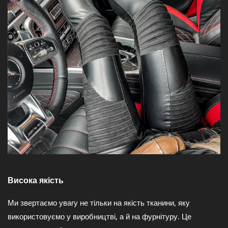
Т
Ю
М
И
Т
А
S
T
R
E
Висока якість
E
Ми звертаємо увагу не тільки на якість тканини, яку
T
використовуємо у виробництві, а й на фурнітуру. Це