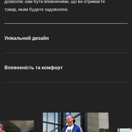
дозволяє нам бути впевненими, що ви отримаєте
W
товар, яким будете задоволені.
E
A
R
Унікальний дизайн
В
Винятковий дизайн гарантує ексклюзивність нашого
У
продукту.
Впевненість та комфорт
К
Ми віддаємо пріоритет якості та комфорту в наших
Р
виробах. Клієнти мають почуватися впевнено та
А
легко в цьому одязі.
Ї
Н
І