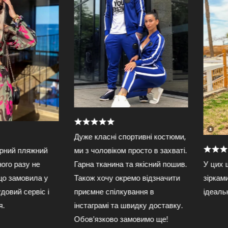
Дуже класні спортивні костюми,
ляжний
ми з чоловіком просто в захваті.
У цих шортах 
у не
Гарна тканина та якісний пошив.
зірками на пля
вила у
Також хочу окремо відзначити
ідеальні. Дуж
ервіс і
приємне спілкування в
інстаграмі та швидку доставку.
Обов'язково замовимо ще!