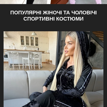
—
П
ПОПУЛЯРНІ ЖІНОЧІ ТА ЧОЛОВІЧІ
СПОРТИВНІ КОСТЮМИ
Р
Е
М
І
А
Л
Ь
Н
И
Й