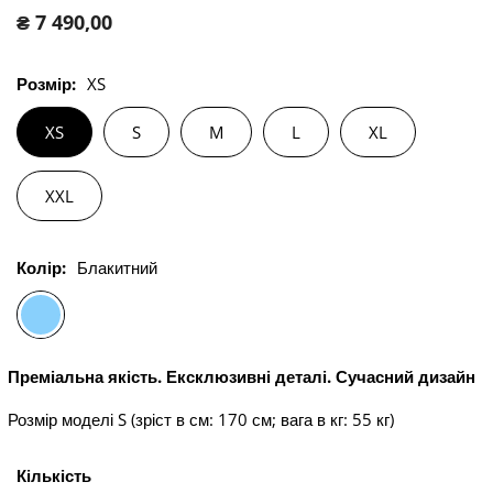
Звичайна
₴ 7 490,00
ціна
Розмір:
XS
XS
S
M
L
XL
XXL
Колір:
Блакитний
Преміальна якість. Ексклюзивні деталі. Сучасний дизайн
Розмір моделі S (зріст в см: 170 см; вага в кг: 55 кг)
Кількість