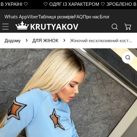
РАЇНІ 🤍
🤍 ОДЯГ ІЗ ХАРАКТЕРОМ 🤍 ЗРОБЛЕНО В УКРА
ЙТИ ДО ВМІСТУ
Whats App
Viber
Таблиця розмірів
FAQ
Про нас
Блог
KRUTYAKOV
Додому
ДЛЯ ЖІНОК
Жіночий ексклюзивний костюм Stars блакитний
 ІНФОРМАЦІЇ ПРО ПРОДУКТ