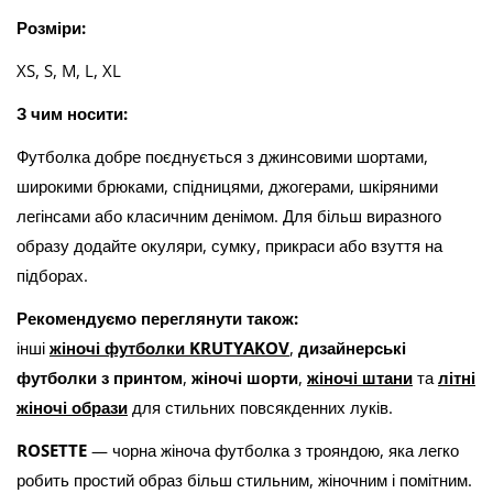
Розміри:
XS, S, M, L, XL
З чим носити:
Футболка добре поєднується з джинсовими шортами,
широкими брюками, спідницями, джогерами, шкіряними
легінсами або класичним денімом. Для більш виразного
образу додайте окуляри, сумку, прикраси або взуття на
підборах.
Рекомендуємо переглянути також:
інші
жіночі футболки KRUTYAKOV
,
дизайнерські
футболки з принтом
,
жіночі шорти
,
жіночі штани
та
літні
жіночі образи
для стильних повсякденних луків.
ROSETTE
— чорна жіноча футболка з трояндою, яка легко
робить простий образ більш стильним, жіночним і помітним.