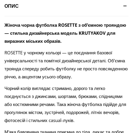
ОПИС
Жіноча чорна футболка ROSETTE з об’ємною трояндою
— стильна дизайнерська модель KRUTYAKOV для
виразних міських образів.
ROSETTE у чорному кольорі — це поєднання базової
універсальності та помітної дизайнерської деталі. Об’ємна
троянда спереду робить футболку не просто повсякденною
річчю, а акцентом усього образу.
Чорний колір виглядає стримано, дорого та легко
поєднується з джинсами, шортами, брюками, спідницями
або костюмними речами. Така жіноча футболка підійде для
прогулянок містом, зустрічей, подорожей, літніх вечорів,
фотосесій і стильних casual-луків.
М’яка бавовняна тканина приємна до тіла, дихає та добре