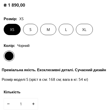
Звичайна
₴ 1 890,00
ціна
Розмір:
XS
XS
S
M
L
XL
Колір:
Чорний
Преміальна якість. Ексклюзивні деталі. Сучасний дизайн
Розмір моделі S (зріст в см: 168 см; вага в кг: 54 кг)
Кількість
ЗМЕНШИТИ КІЛЬКІСТЬ ДЛЯ ФУТБОЛКА ЖІНОЧА ROSE
ЗБІЛЬШИТИ КІЛЬКІСТЬ ДЛЯ ФУТБОЛКА 