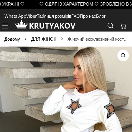
АЇНІ 🤍
🤍 ОДЯГ ІЗ ХАРАКТЕРОМ 🤍 ЗРОБЛЕНО В УКРА
ЙТИ ДО ВМІСТУ
Whats App
Viber
Таблиця розмірів
FAQ
Про нас
Блог
KRUTYAKOV
Додому
ДЛЯ ЖІНОК
Жіночий ексклюзивний костюм Stars білий
 ІНФОРМАЦІЇ ПРО ПРОДУКТ