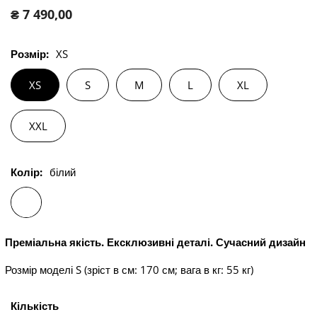
Звичайна
₴ 7 490,00
ціна
Розмір:
XS
XS
S
M
L
XL
XXL
Колір:
білий
Преміальна якість. Ексклюзивні деталі. Сучасний дизайн
Розмір моделі S (зріст в см: 170 см; вага в кг: 55 кг)
Кількість