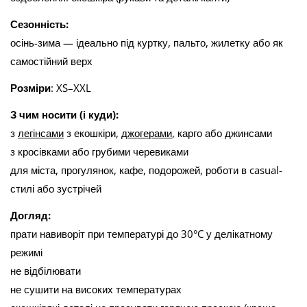
Сезонність:
осінь-зима — ідеально під куртку, пальто, жилетку або як
самостійний верх
Розміри
: XS–XXL
З чим носити (і куди):
з
легінсами
з екошкіри,
джогерами
, карго або джинсами
з кросівками або грубими черевиками
для міста, прогулянок, кафе, подорожей, роботи в casual-
стилі або зустрічей
Догляд:
прати навиворіт при температурі до 30°C у делікатному
режимі
не відбілювати
не сушити на високих температурах