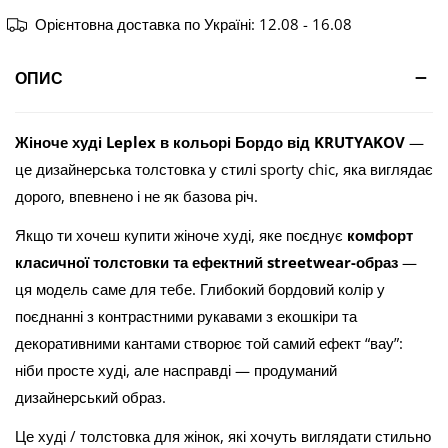
Орієнтовна доставка по Україні:
12.08 - 16.08
ОПИС
Жіноче худі Leplex в кольорі Бордо від KRUTYAKOV
—
це дизайнерська толстовка у стилі sporty chic, яка виглядає
дорого, впевнено і не як базова річ.
Якщо ти хочеш купити жіноче худі, яке поєднує
комфорт
класичної толстовки та ефектний streetwear-образ
—
ця модель саме для тебе. Глибокий бордовий колір у
поєднанні з контрастними рукавами з екошкіри та
декоративними кантами створює той самий ефект “вау”:
ніби просте худі, але насправді — продуманий
дизайнерський образ.
Це худі / толстовка для жінок, які хочуть виглядати стильно