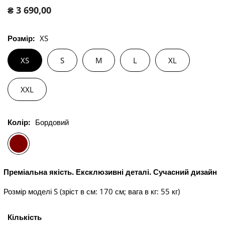
Звичайна
₴ 3 690,00
ціна
Розмір:
XS
XS
S
M
L
XL
XXL
Колір:
Бордовий
Преміальна якість. Ексклюзивні деталі. Сучасний дизайн
Розмір моделі S (зріст в см: 170 см; вага в кг: 55 кг)
Кількість