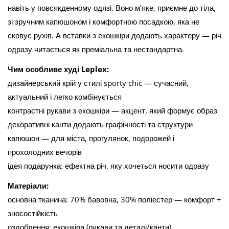
навіть у повсякденному одязі. Воно м’яке, приємне до тіла,
зі зручним капюшоном і комфортною посадкою, яка не
сковує рухів. А вставки з екошкіри додають характеру — річ
одразу читається як преміальна та нестандартна.
Чим особливе худі Leplex:
дизайнерський крій у стилі sporty chic — сучасний,
актуальний і легко комбінується
контрастні рукави з екошкіри — акцент, який формує образ
декоративні канти додають графічності та структури
капюшон — для міста, прогулянок, подорожей і
прохолодних вечорів
ідея подарунка: ефектна річ, яку хочеться носити одразу
Матеріали:
основна тканина: 70% бавовна, 30% поліестер — комфорт +
зносостійкість
оздоблення: екошкіра (рукави та деталі/канти)