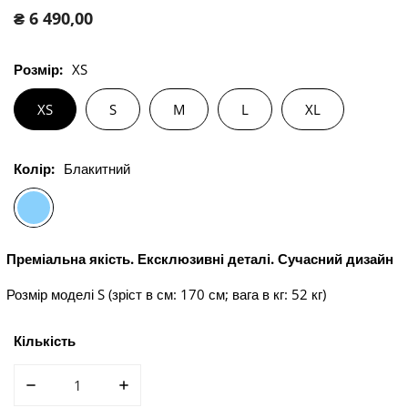
Звичайна
₴ 6 490,00
ціна
Розмір:
XS
XS
S
M
L
XL
Колір:
Блакитний
Преміальна якість. Ексклюзивні деталі. Сучасний дизайн
Розмір моделі S (зріст в см: 170 см; вага в кг: 52 кг)
Кількість
ЗМЕНШИТИ КІЛЬКІСТЬ ДЛЯ ЖІНОЧИЙ КОРСЕТНИЙ КО
ЗБІЛЬШИТИ КІЛЬКІСТЬ ДЛЯ ЖІНОЧИЙ К