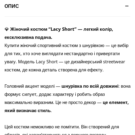
ОПИС
💎
Жіночий костюм “Lacy Short” — легкий колір,
ексклюзивна подача.
Купити жіночий спортивний костюм з шнурівкою — це вибір
для тих, хто хоче виглядати нестандартно і привертати
увагу. Модель Lacy Short — це дизайнерський streetwear
костюм, де кожна деталь створена для ефекту.
Головний акцент моделі —
шнурівка по всій довжині
: вона
формує силует, додає характеру і робить образ
максимально виразним. Це не просто декор —
це елемент,
який визначає стиль
.
Цей костюм неможливо не помітити. Він створений для
образів, які запам’ятовуються з першого погляду.