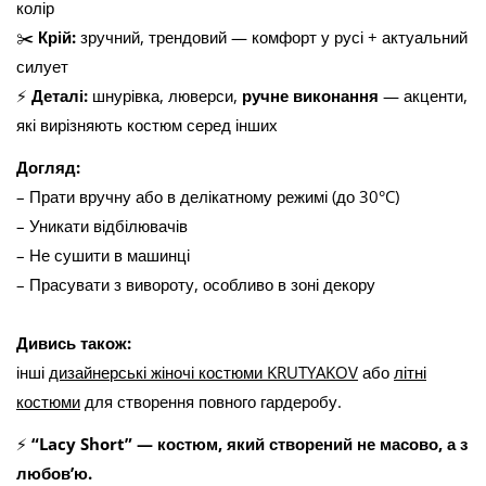
колір
✂️
Крій:
зручний, трендовий — комфорт у русі + актуальний
силует
⚡
Деталі:
шнурівка, люверси,
ручне виконання
— акценти,
які вирізняють костюм серед інших
Догляд:
– Прати вручну або в делікатному режимі (до 30°C)
– Уникати відбілювачів
– Не сушити в машинці
– Прасувати з вивороту, особливо в зоні декору
Дивись також:
інші
дизайнерські жіночі костюми KRUTYAKOV
або
літні
костюми
для створення повного гардеробу.
⚡
“Lacy Short” — костюм, який створений не масово, а з
любов’ю.