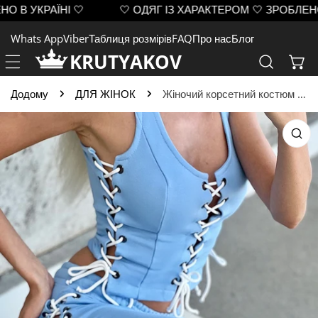
 УКРАЇНІ 🤍
🤍 ОДЯГ ІЗ ХАРАКТЕРОМ 🤍 ЗРОБЛЕНО В У
ЙТИ ДО ВМІСТУ
Whats App
Viber
Таблиця розмірів
FAQ
Про нас
Блог
KRUTYAKOV
Додому
ДЛЯ ЖІНОК
Жіночий корсетний костюм Lacy Short блакитний
 ІНФОРМАЦІЇ ПРО ПРОДУКТ