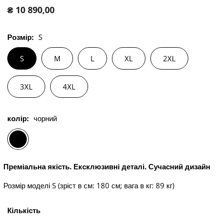
Звичайна
₴ 10 890,00
ціна
Розмір:
S
S
M
L
XL
2XL
3XL
4XL
колір:
чорний
Преміальна якість. Ексклюзивні деталі. Сучасний дизайн
Розмір моделі S (зріст в см: 180 см; вага в кг: 89 кг)
Кількість