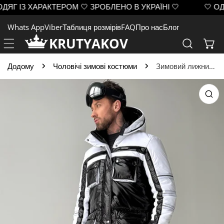
ЯГ ІЗ ХАРАКТЕРОМ 🤍 ЗРОБЛЕНО В УКРАЇНІ 🤍
🤍 ОДЯГ
ЙТИ ДО ВМІСТУ
Whats App
Viber
Таблиця розмірів
FAQ
Про нас
Блог
KRUTYAKOV
Додому
Чоловічі зимові костюми
Зимовий лижний костюм FREYA чорний
 ІНФОРМАЦІЇ ПРО ПРОДУКТ