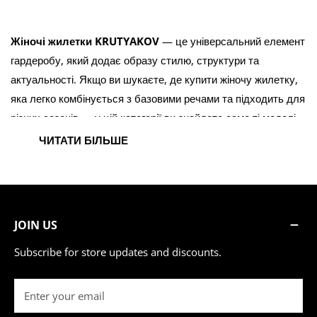
:
Жіночі жилетки KRUTYAKOV
— це універсальний елемент
гардеробу, який додає образу стилю, структури та
актуальності. Якщо ви шукаєте, де купити жіночу жилетку,
яка легко комбінується з базовими речами та підходить для
різних сезонів — у цій категорії ви знайдете саме ті моделі,
які хочеться носити щодня.
ЧИТАТИ БІЛЬШЕ
У колекції представлені утеплені жилетки, подовжені
моделі, oversize варіанти та стильні безрукавки для
міського стилю. Вони ідеально підходять для весни, осені
або прохолодного літа, коли потрібен додатковий шар без
JOIN US
обмеження рухів.
Subscribe for store updates and discounts.
Жіночі жилетки KRUTYAKOV — це ідеальне рішення для:
Email
багатошарових образів