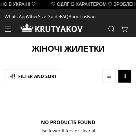
О В УКРАЇНІ 🤍
🤍 ОДЯГ ІЗ ХАРАКТЕРОМ 🤍 ЗРОБЛЕНО 
IP TO CONTENT
Whats App
Viber
Size Guide
FAQ
About us
Блог
KRUTYAKOV
C
ЖІНОЧІ ЖИЛЕТКИ
O
L
L
FILTER AND SORT
E
C
T
I
NO PRODUCTS FOUND
O
Use fewer filters or
clear all
N